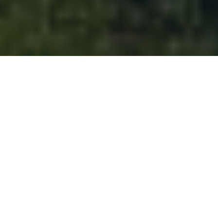
Sobre la Cumbre
Un encuentro que eleva el turismo deportivo
sostenible de montaña en República Dominicana
y Latinoamérica
La LATAM Trail Summit reúne a los